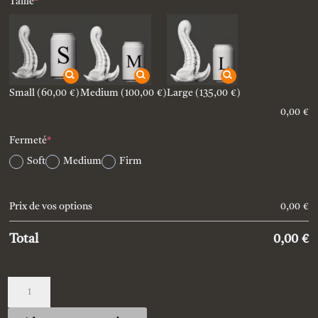
(required)
Taille
*
Small
(60,00 €)
Medium
(100,00 €)
Large
(135,00 €)
0,00
€
(required)
Fermeté
*
Soft
Medium
Firm
Prix de vos options
0,00
€
Total
0,00
€
quantité
de
A
Custom_Cutulus