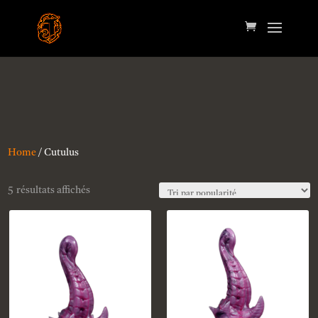
Home
/ Cutulus
5 résultats affichés