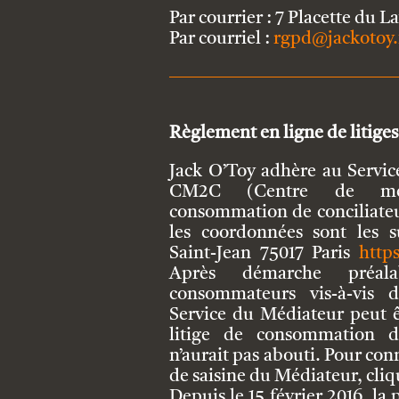
Par courrier : 7 Placette du L
Par courriel :
rgpd@jackotoy.
Règlement en ligne de litiges
Jack O’Toy adhère au Servi
CM2C (Centre de mé
consommation de conciliateu
les coordonnées sont les s
Saint-Jean 75017 Paris
http
Après démarche préala
consommateurs vis-à-vis 
Service du Médiateur peut ê
litige de consommation d
n’aurait pas abouti. Pour con
de saisine du Médiateur, cli
Depuis le 15 février 2016, la