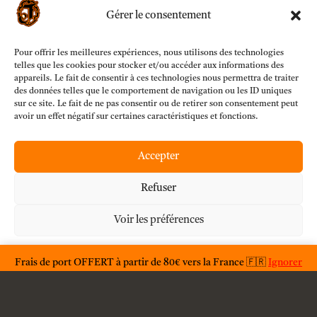
Condition générales d'utilisations
Gérer le consentement
Conditions générales de vente
Pour offrir les meilleures expériences, nous utilisons des technologies
Livraison
telles que les cookies pour stocker et/ou accéder aux informations des
appareils. Le fait de consentir à ces technologies nous permettra de traiter
des données telles que le comportement de navigation ou les ID uniques
Contact
sur ce site. Le fait de ne pas consentir ou de retirer son consentement peut
avoir un effet négatif sur certaines caractéristiques et fonctions.
Mention légales
Accepter
Politique de confidentialité
Refuser
Voir les préférences
Déclaration de confidentialité
Frais de port OFFERT à partir de 80€ vers la France 🇫🇷
Ignorer
Paiement sécurisé par Mollie B.V.