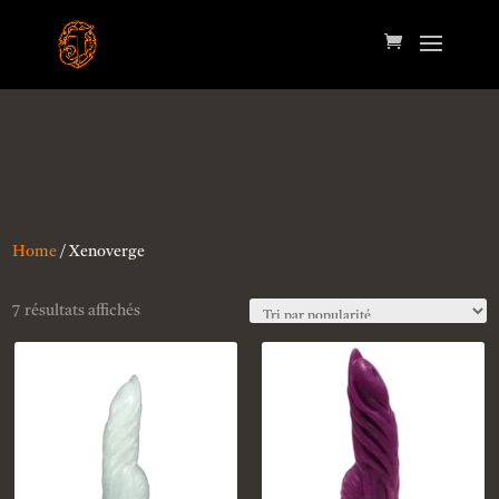
Home
/ Xenoverge
7 résultats affichés