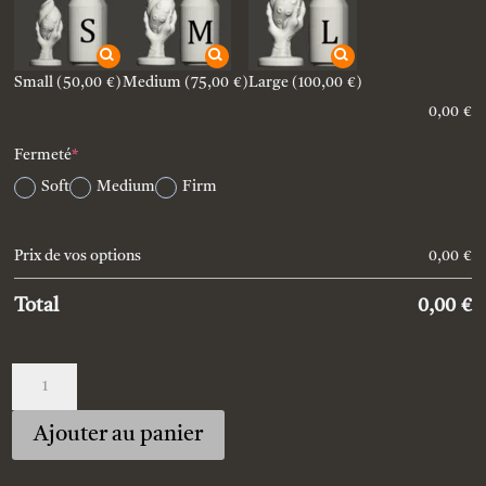
Small
(50,00 €)
Medium
(75,00 €)
Large
(100,00 €)
0,00
€
(required)
Fermeté
*
Soft
Medium
Firm
Prix de vos options
0,00
€
Total
0,00
€
quantité
de
A
Custom_devil_hand
Ajouter au panier
l
t