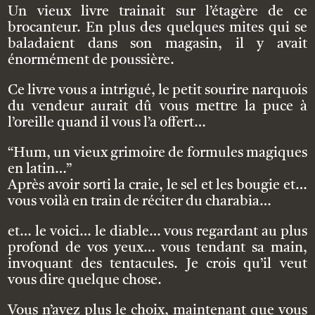
e
Un vieux livre trainait sur l’étagère de ce
r
brocanteur. En plus des quelques mites qui se
n
baladaient dans son magasin, il y avait
a
énormément de poussière.
t
i
Ce livre vous a intrigué, le petit sourire narquois
v
du vendeur aurait dû vous mettre la puce à
e
l’oreille quand il vous l’a offert…
:
“Hum, un vieux grimoire de formules magiques
en latin…”
Après avoir sorti la craie, le sel et les bougie et…
vous voilà en train de réciter du charabia…
et… le voici… le diable… vous regardant au plus
profond de vos yeux… vous tendant sa main,
invoquant des tentacules. Je crois qu’il veut
vous dire quelque chose.
Vous n’avez plus le choix, maintenant que vous