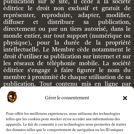
publication sur le site, il cède à la société
éditrice le droit non exclusif et gratuit de
représenter, reproduire, adapter, modifier,
diffuser et distribuer sa publication,
directement ou par un tiers autorisé, dans le
monde entier, sur tout support (numérique ou
physique), pour la durée de la propriété
intellectuelle. Le Membre cède notamment le
droit d'utiliser sa publication sur internet et sur
les réseaux de téléphonie mobile. La société
éditrice s'engage à faire figurer le nom du
membre à proximité de chaque utilisation de sa
publication. Tout contenu mis en ligne par
l'Utilisateur est de sa seule responsabilité.
L'Utilisateur s'engage à ne pas mettre en ligne
Gérer le consentement
de contenus pouvant porter atteinte aux
intérêts de tierces personnes. Tout recours en
Pour offrir les meilleures expériences, nous utilisons des technologies
justice engagé par un tiers lésé contre le site sera
telles que les cookies pour stocker et/ou accéder aux informations des
pris en charge par l'Utilisateur. Le contenu de
appareils. Le fait de consentir à ces technologies nous permettra de traiter
des données telles que le comportement de navigation ou les ID uniques
l'Utilisateur peut être à tout moment et pour