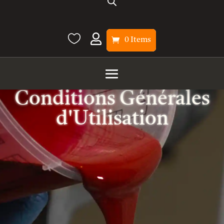


0 Items
Conditions Générales
d'Utilisation