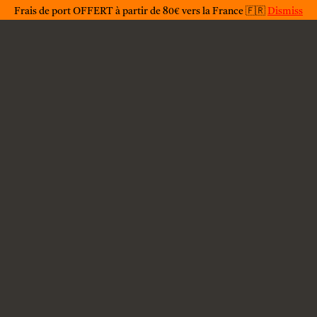
Privacy Statement
Frais de port OFFERT à partir de 80€ vers la France 🇫🇷
Dismiss
Copyright © 2023 | jackotoy.fr | Jack O'Toy. All rights
reserved