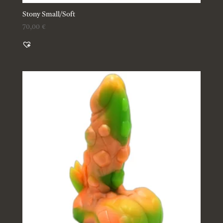
Stony Small/Soft
70,00
€