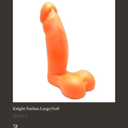
Knight Nathan Large/Soft
135,00
€