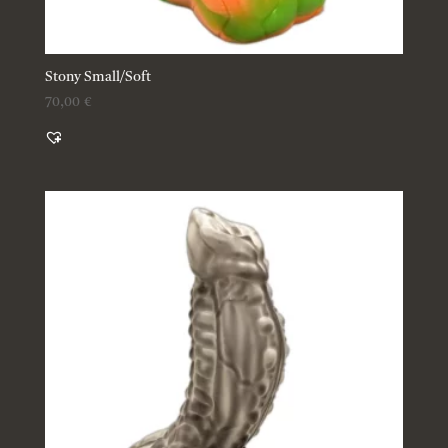
Stony Small/Soft
70,00
€