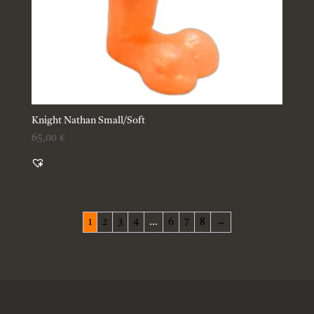
Knight Nathan Small/Soft
65,00
€
1
2
3
4
…
6
7
8
→