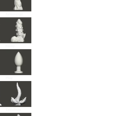
Xenoverge
Stony
Plug
Trifolium