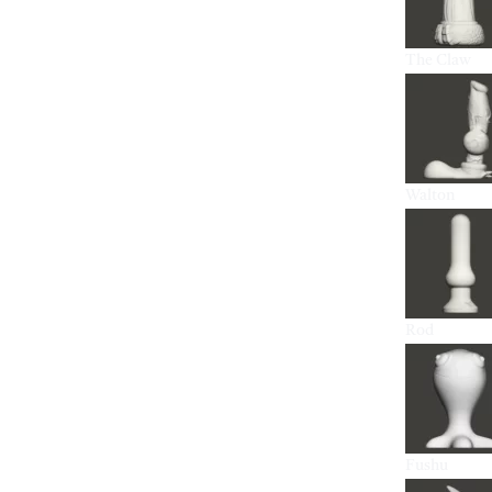
The Claw
Walton
Rod
Fushu