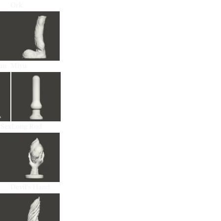
Ork
an
Miyu
 Sex
Long Rod
Devil's Hand