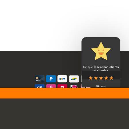
Ce que disent nos clients
et clientes
89 avis
Secure payment by Mollie
érales
B.V.
 and
ale