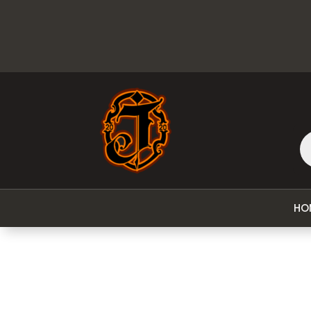
Pr
se
HO