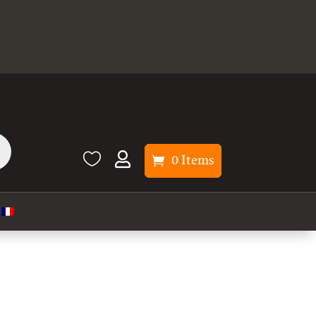


0 Items