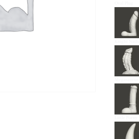
Oval Plug
Knight Nath
Megasaurus
Little Porny