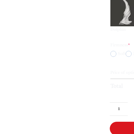
Dolphin
(r
Firmness
*
Soft
Price of opt
Total
Custom_
quantity