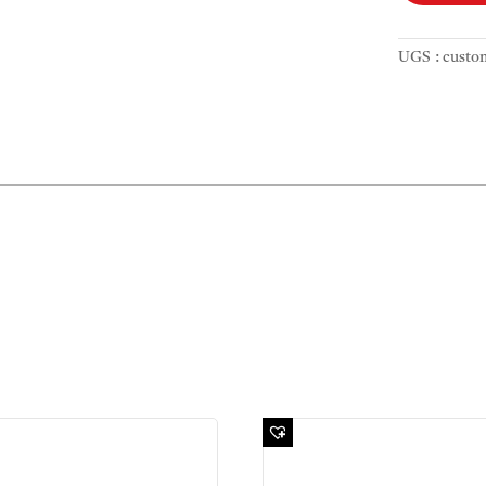
UGS :
custo