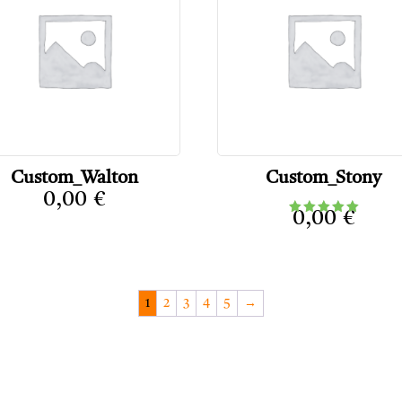
Custom_Walton
Custom_Stony
0,00
€
0,00
€
Note
5.00
sur 5
1
2
3
4
5
→