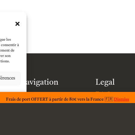
que les
 consentir à
tement de
rer son
ctions.
férences
Navigation
Legal
F.A.Q.
Home
Frais de port OFFERT à partir de 80€ vers la France 🇫🇷
Dismiss
Condition gén
Shop
d'utilisations
General terms
Models
conditions of s