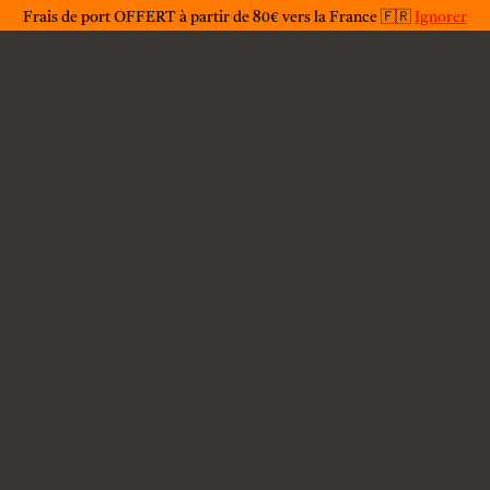
Déclaration de confidentialité
Frais de port OFFERT à partir de 80€ vers la France 🇫🇷
Ignorer
Copyright © 2023 | jackotoy.fr | Jack O'Toy. All rights
reserved