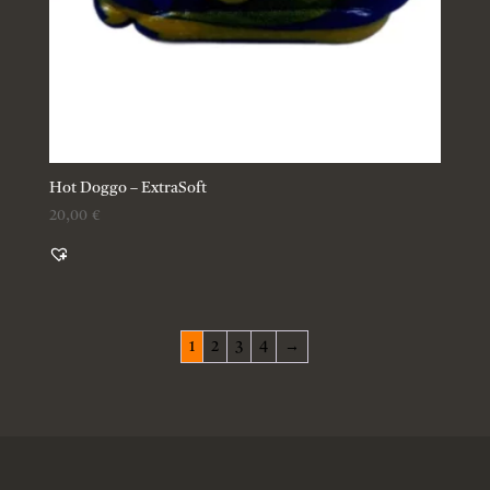
Hot Doggo – ExtraSoft
20,00
€
1
2
3
4
→