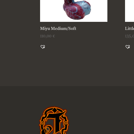
Miyu Medium/Soft
Litt
110,00
€
135,