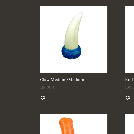
Claw Medium/Medium
Rod
115,00
€
100,