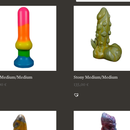
 Medium/Medium
Stony Medium/Medium
00
€
135,00
€