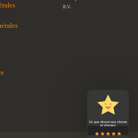
érales
B.V.
nérales
es
Ce que disent nos clients
et clientes