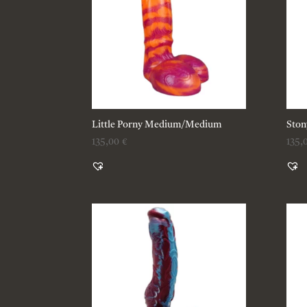
Little Porny Medium/Medium
Ston
135,00
€
135,