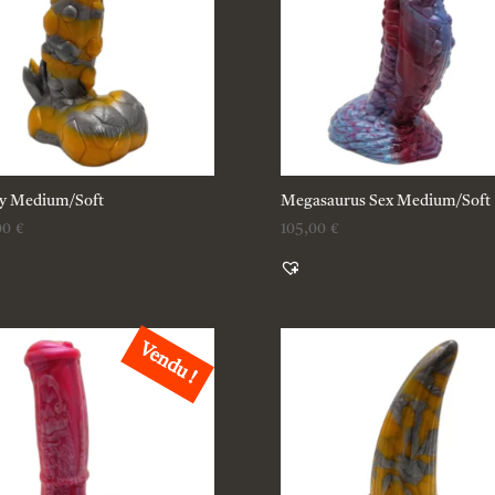
y Medium/Soft
Megasaurus Sex Medium/Soft
00
€
105,00
€
Vendu !