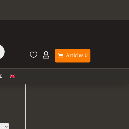


Articles 0
E