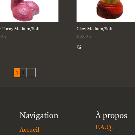
le Porny Medium/Soft
Claw Medium/Soft
00
€
110,00
€
1
2
→
Navigation
À propos
F.A.Q.
Accueil