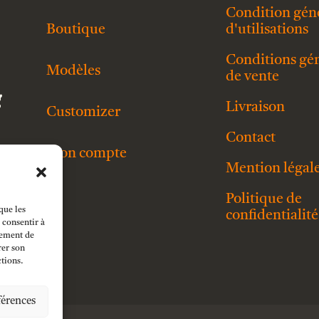
Condition gén
Boutique
d'utilisations
Conditions gé
Modèles
de vente
g
Livraison
Customizer
Contact
Mon compte
Mention légal
Politique de
que les
confidentialité
 consentir à
tement de
rer son
ctions.
férences