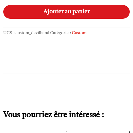
Custom_devil_hand
A
l
Ajouter au panier
t
e
r
UGS :
custom_devilhand
Catégorie :
Custom
n
a
t
i
v
e
:
Vous pourriez être intéressé :