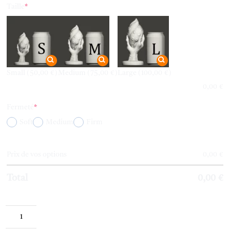
(required)
Taille
*
Small
(50,00 €)
Medium
(75,00 €)
Large
(100,00 €)
0,00
€
(required)
Fermeté
*
Soft
Medium
Firm
Prix de vos options
0,00
€
Total
0,00
€
quantité
de