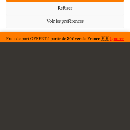
Mon compte
Refuser
Voir les préférences
À propos
Déclaration de confidentialité
Frais de port OFFERT à partir de 80€ vers la France 🇫🇷
Ignorer
F.A.Q.
Condition générales d'utilisations
Conditions générales de vente
Livraison
Contact
Mention légales
Politique de confidentialité