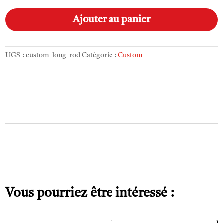
Custom_long_rod
A
l
Ajouter au panier
t
e
r
UGS :
custom_long_rod
Catégorie :
Custom
n
a
t
i
v
e
:
Vous pourriez être intéressé :