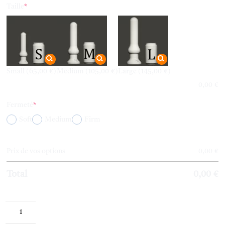
(required)
Taille
*
Small
(65,00 €)
Medium
(105,00 €)
Large
(145,00 €)
0,00
€
(required)
Fermeté
*
Soft
Medium
Firm
Prix de vos options
0,00
€
Total
0,00
€
quantité
de