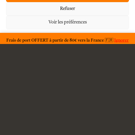
Mon compte
Refuser
Voir les préférences
À propos
Déclaration de confidentialité
Frais de port OFFERT à partir de 80€ vers la France 🇫🇷
Ignorer
F.A.Q.
Condition générales d'utilisations
Conditions générales de vente
Livraison
Contact
Mention légales
Politique de confidentialité