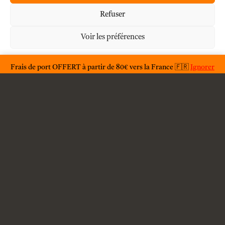
Mon compte
Refuser
Voir les préférences
À propos
Déclaration de confidentialité
Frais de port OFFERT à partir de 80€ vers la France 🇫🇷
Ignorer
F.A.Q.
Condition générales d'utilisations
Conditions générales de vente
Livraison
Contact
Mention légales
Politique de confidentialité