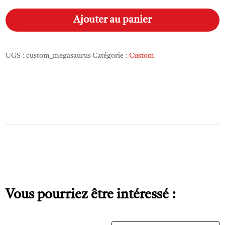
Custom_Megasaurus
A
l
Ajouter au panier
t
e
r
UGS :
custom_megasaurus
Catégorie :
Custom
n
a
t
i
v
e
:
Vous pourriez être intéressé :