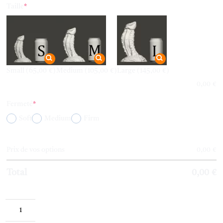
(required)
Taille
*
Small
(65,00 €)
Medium
(105,00 €)
Large
(145,00 €)
0,00
€
(required)
Fermeté
*
Soft
Medium
Firm
Prix de vos options
0,00
€
Total
0,00
€
quantité
de