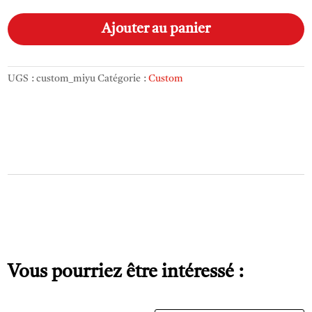
Custom_Miyu
A
l
Ajouter au panier
t
e
r
UGS :
custom_miyu
Catégorie :
Custom
n
a
t
i
v
e
:
Vous pourriez être intéressé :