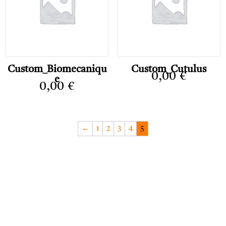
Custom_Biomecaniqu
Custom_Cutulus
0,00
€
e
0,00
€
←
1
2
3
4
5