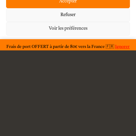
Accepter
Refuser
Mon compte
Voir les préférences
À propos
Déclaration de confidentialité
Frais de port OFFERT à partir de 80€ vers la France 🇫🇷
Ignorer
F.A.Q.
Condition générales d'utilisations
Conditions générales de vente
Livraison
Contact
Mention légales
Politique de confidentialité