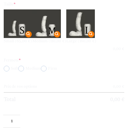
(required)
Taille
*
Small
(65,00 €)
Medium
(110,00 €)
Large
(160,00 €)
0,00
€
(required)
Fermeté
*
Soft
Medium
Firm
Prix de vos options
0,00
€
Total
0,00
€
quantité
de