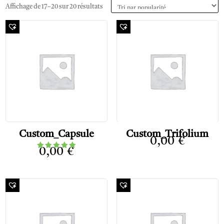
Affichage de 17–20 sur 20 résultats
Custom_Capsule
Custom_Trifolium
0,00
€
0,00
€
Note
5.00
sur 5