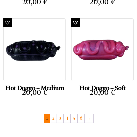
20,00
€
20,00
€
Hot Doggo – Medium
Hot Doggo – Soft
20,00
€
20,00
€
1
2
3
4
5
6
→