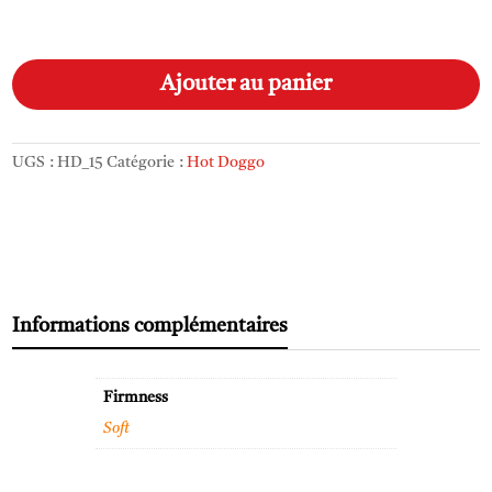
quantité
A
de
l
Ajouter au panier
Hot
t
Doggo
e
-
r
UGS :
HD_15
Catégorie :
Hot Doggo
Soft
n
a
t
i
v
e
Informations complémentaires
:
Firmness
Soft