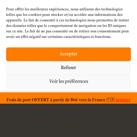
Pour offrir les meilleures expériences, nous utilisons des technologies
Modèles
telles que les cookies pour stocker et/ou accéder aux informations des
appareils. Le fait de consentir à ces technologies nous permettra de traiter
des données telles que le comportement de navigation ou les ID uniques
sur ce site. Le fait de ne pas consentir ou de retirer son consentement peut
Customizer
avoir un effet négatif sur certaines caractéristiques et fonctions.
Mon compte
Accepter
Refuser
À propos
Voir les préférences
F.A.Q.
Déclaration de confidentialité
Frais de port OFFERT à partir de 80€ vers la France 🇫🇷
Ignorer
Condition générales d'utilisations
Conditions générales de vente
Livraison