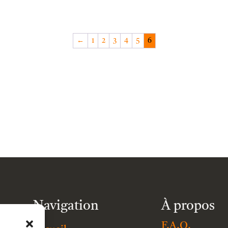
←
1
2
3
4
5
6
Navigation
À propos
F.A.Q.