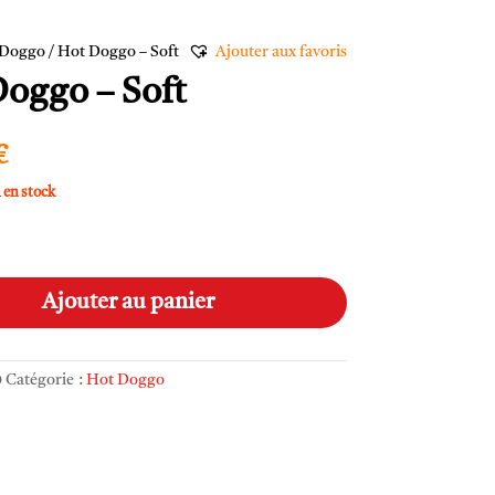
 Doggo
/ Hot Doggo – Soft
Ajouter aux favoris
oggo – Soft
€
1 en stock
A
l
Ajouter au panier
t
e
r
0
Catégorie :
Hot Doggo
n
a
t
i