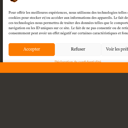
Pour offrir les meilleures expériences, nous utilisons des technologies telles 
cookies pour stocker et/ou accéder aux informations des appareils. Le fait de
ces technologies nous permettra de traiter des données telles que le compor

Des question ?
navigation ou les ID uniques sur ce site. Le fait de ne pas consentir ou de reti
F.A.Q.
consentement peut avoir un effet négatif sur certaines caractéristiques et fon
" Imagination is the beginnin
Accepter
Refuser
Voir les pré
of creation. You imagine what
you desire, you will what you
Déclaration de confidentialité
imagine and at last you create
what you will. "