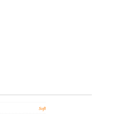
v
e
:
Soft