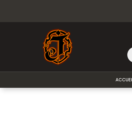
Re
de
pr
ACCUEI