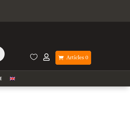


Articles 0
E