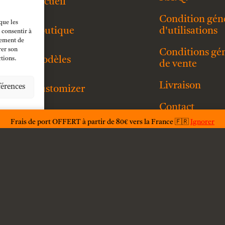
Accueil
Condition gén
que les
Boutique
d'utilisations
 consentir à
tement de
rer son
Conditions gé
Modèles
ctions.
de vente
g
Livraison
férences
Customizer
Contact
Mon compte
Frais de port OFFERT à partir de 80€ vers la France 🇫🇷
Ignorer
Mention légal
Politique de
confidentialité