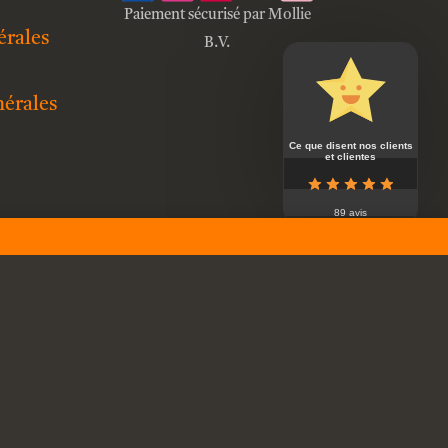
Paiement sécurisé par Mollie
érales
B.V.
nérales
Ce que disent nos clients
et clientes
89 avis
es