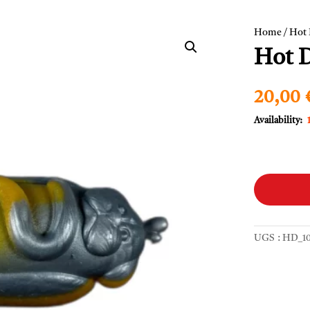
Home
/
Hot
Hot D
20,00
quantité
de
Hot
Doggo
-
UGS :
HD_1
Soft