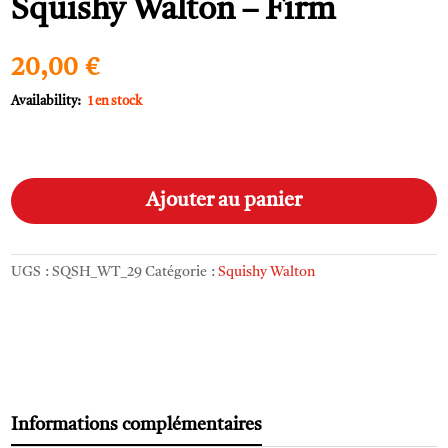
Squishy Walton – Firm
20,00
€
1 en stock
quantité
A
de
l
Ajouter au panier
Squishy
t
Walton
e
-
r
UGS :
SQSH_WT_29
Catégorie :
Squishy Walton
Firm
n
a
t
i
v
e
:
Informations complémentaires