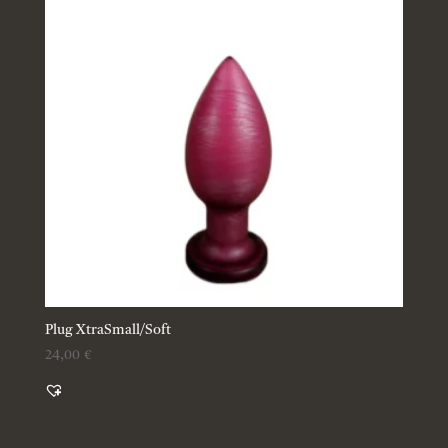
Plug XtraSmall/Soft
24,00
€