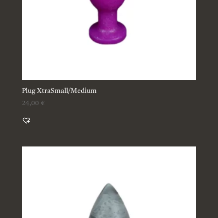
Plug XtraSmall/Medium
24,00
€