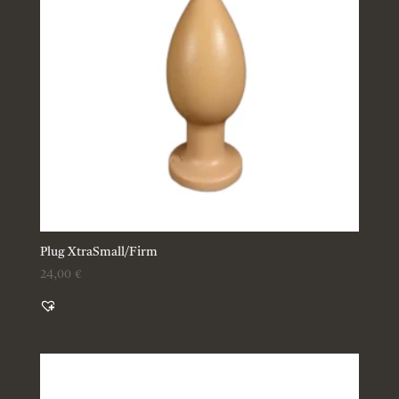
Plug XtraSmall/Firm
24,00
€