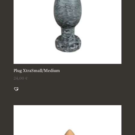
Plug XtraSmall/Medium
24,00
€