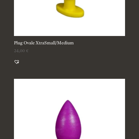
Plug Ovale XtraSmall/Medium
24,00
€