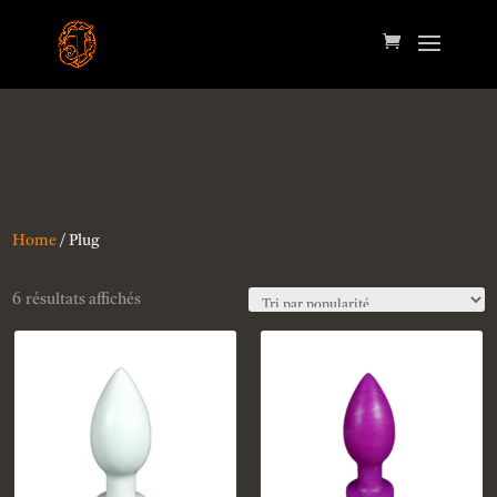
Home
/ Plug
6 résultats affichés