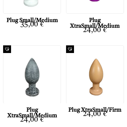
Plug Small/Medium
Plug
35,00
€
XtraSmall/Medium
24,00
€
Plug
Plug XtraSmall/Firm
24,00
€
XtraSmall/Medium
24,00
€