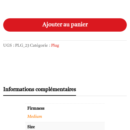
quantité
A
de
l
Ajouter au panier
Plug
t
Small/Medium
e
r
UGS :
PLG_23
Catégorie :
Plug
n
a
t
i
v
e
Informations complémentaires
:
Firmness
Medium
Size