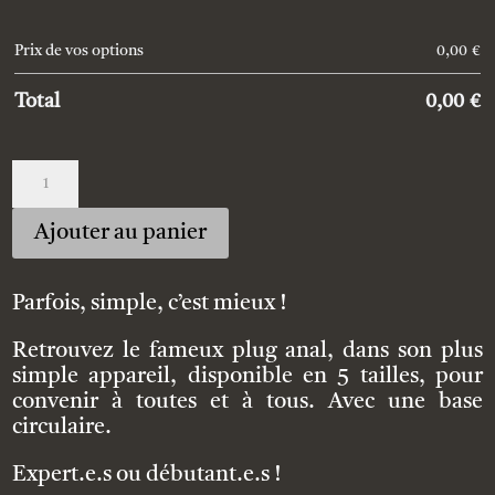
Prix de vos options
0,00
€
Total
0,00
€
quantité
de
A
Custom_plug
Ajouter au panier
l
t
e
Parfois, simple, c’est mieux !
r
n
Retrouvez le fameux plug anal, dans son plus
a
simple appareil, disponible en 5 tailles, pour
t
convenir à toutes et à tous. Avec une base
i
circulaire.
v
Expert.e.s ou débutant.e.s !
e