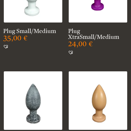
Plug Small/Medium
Plug
XtraSmall/Medium
35,00
€
24,00
€