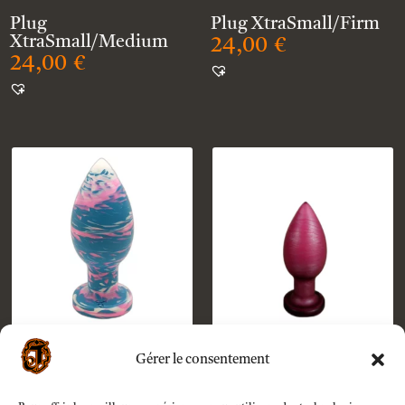
Plug
Plug XtraSmall/Firm
XtraSmall/Medium
24,00
€
24,00
€
Plug Small/Medium
Plug XtraSmall/Soft
Gérer le consentement
35,00
€
24,00
€