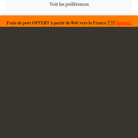
Voir les préférences
À propos
Déclaration de confidentialité
Frais de port OFFERT à partir de 80€ vers la France 🇫🇷
Ignorer
F.A.Q.
Condition générales d'utilisations
Conditions générales de vente
Livraison
Contact
Mention légales
Politique de confidentialité