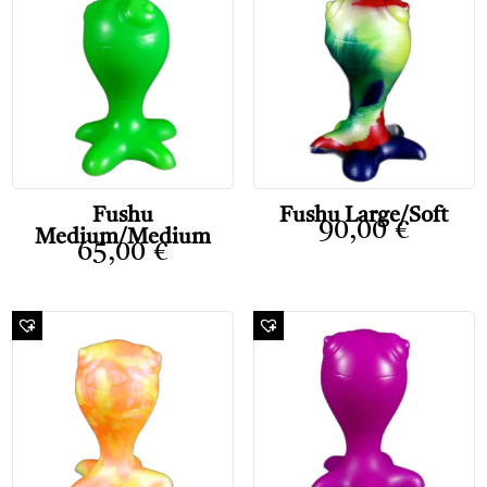
Fushu
Fushu Large/Soft
90,00
€
Medium/Medium
65,00
€