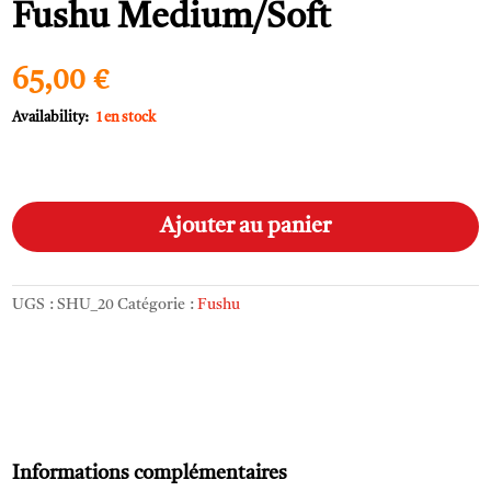
Fushu Medium/Soft
65,00
€
1 en stock
quantité
A
de
l
Ajouter au panier
Fushu
t
Medium/Soft
e
r
UGS :
SHU_20
Catégorie :
Fushu
n
a
t
i
v
e
:
Informations complémentaires