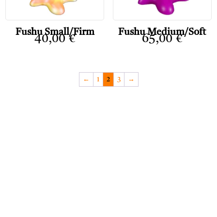
Fushu Small/Firm
Fushu Medium/Soft
40,00
€
65,00
€
←
1
2
3
→