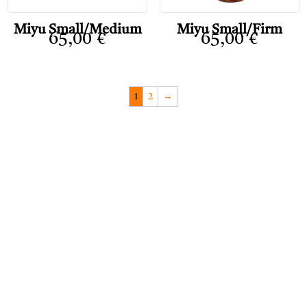
Miyu Small/Medium
Miyu Small/Firm
65,00
€
65,00
€
1
2
→