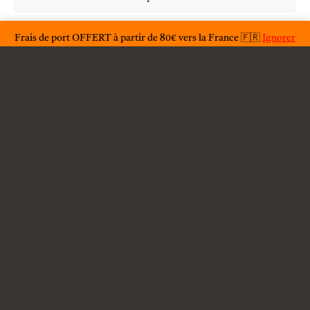
À propos
Déclaration de confidentialité
Frais de port OFFERT à partir de 80€ vers la France 🇫🇷
Ignorer
F.A.Q.
Condition générales d'utilisations
Conditions générales de vente
Livraison
Contact
Mention légales
Politique de confidentialité