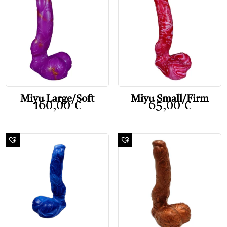
Miyu Large/Soft
Miyu Small/Firm
160,00
€
65,00
€