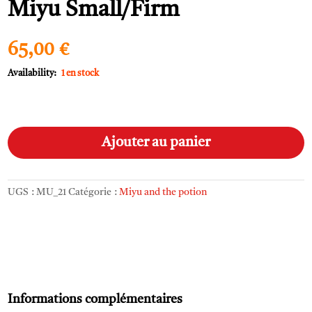
Miyu Small/Firm
65,00
€
1 en stock
quantité
A
de
l
Ajouter au panier
Miyu
t
Small/Firm
e
r
UGS :
MU_21
Catégorie :
Miyu and the potion
n
a
t
i
v
e
:
Informations complémentaires