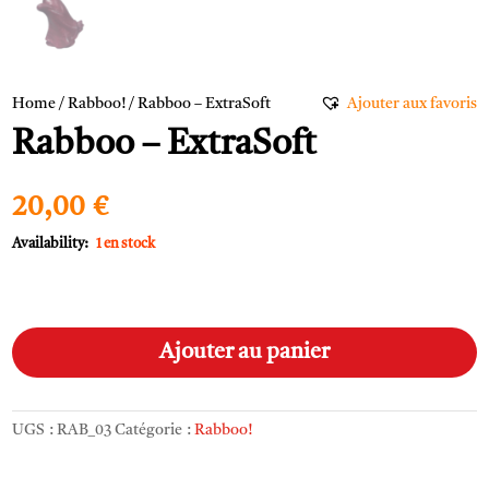
Home
/
Rabboo!
/ Rabboo – ExtraSoft
Ajouter aux favoris
Rabboo – ExtraSoft
20,00
€
1 en stock
quantité
A
de
l
Ajouter au panier
Rabboo
t
-
e
ExtraSoft
r
UGS :
RAB_03
Catégorie :
Rabboo!
n
a