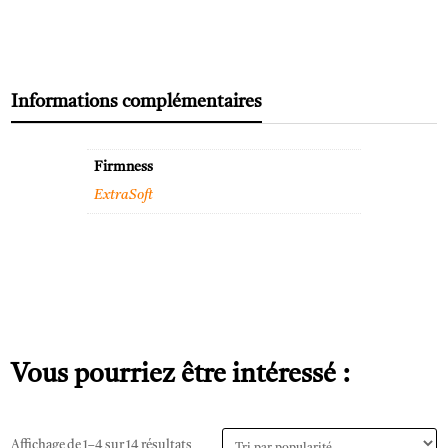
t
i
v
e
:
Informations complémentaires
Firmness
ExtraSoft
Vous pourriez être intéressé :
Affichage de 1–4 sur 14 résultats