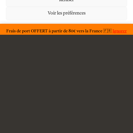
Refuser
Voir les préférences
À propos
Déclaration de confidentialité
Frais de port OFFERT à partir de 80€ vers la France 🇫🇷
Ignorer
F.A.Q.
Condition générales d'utilisations
Conditions générales de vente
Livraison
Contact
Mention légales
Politique de confidentialité