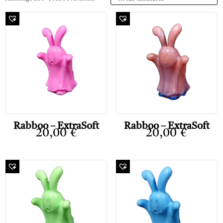
Rabboo – ExtraSoft
Rabboo – ExtraSoft
20,00
€
20,00
€