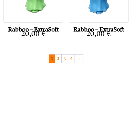
Rabboo – ExtraSoft
Rabboo – ExtraSoft
20,00
€
20,00
€
1
2
3
4
→