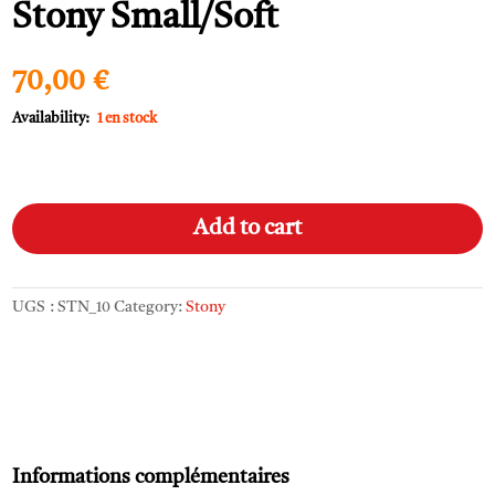
Stony Small/Soft
70,00
€
1 en stock
Stony
A
Small/Soft
l
Add to cart
quantity
t
e
r
UGS :
STN_10
Category:
Stony
n
a
t
i
v
e
:
Informations complémentaires