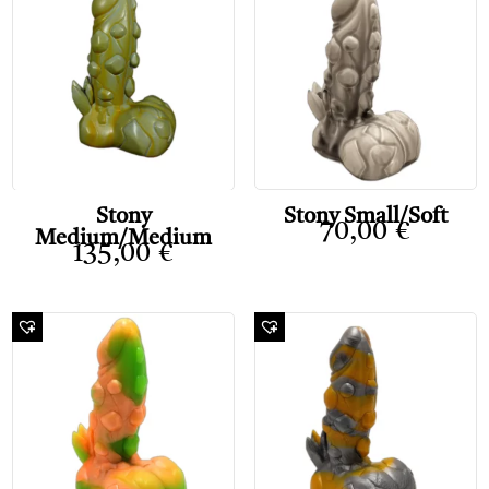
Stony
Stony Small/Soft
70,00
€
Medium/Medium
135,00
€