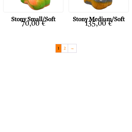
Stony Small/Soft
Stony Medium/Soft
70,00
€
135,00
€
1
2
→