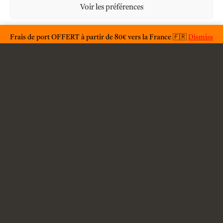
Voir les préférences
Legal
Privacy Statement
Frais de port OFFERT à partir de 80€ vers la France 🇫🇷
Dismiss
F.A.Q.
Condition générales d'utilisations
General terms and conditions of sale
Shipping
Contact
Legal information
Privacy policy